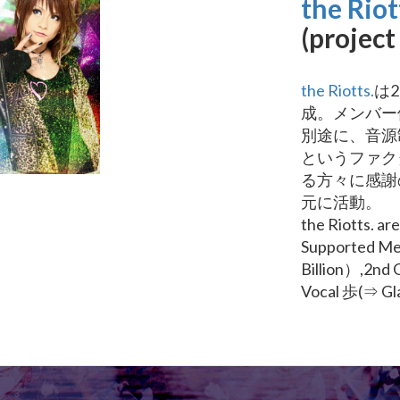
the Riot
(project
the Riotts.
は
成。メンバー
別途に、音源
というファク
る方々に感謝
元に活動。
the Riotts. 
Supported M
Billion）,2n
Vocal 歩(⇒ G