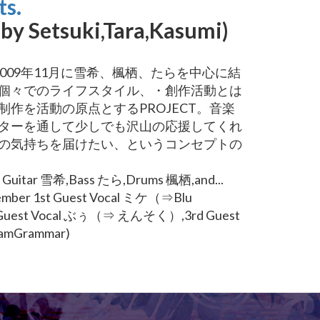
ts.
 by Setsuki,Tara,Kasumi)
2009年11月に雪希、楓栖、たらを中心に結
個々でのライフスタイル、・創作活動とは
制作を活動の原点とするPROJECT。音楽
ターを通して少しでも沢山の応援してくれ
の気持ちを届けたい、というコンセプトの
are Guitar 雪希,Bass たら,Drums 楓栖,and...
ember 1st Guest Vocal ミケ（⇒Blu
d Guest Vocal ぶぅ（⇒ えんそく）,3rd Guest
lamGrammar)